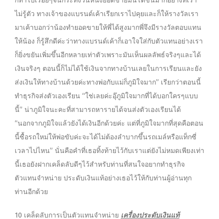
ก็ทำไปเรื่อยๆจนกระทั่งวันหนึ่งยอดขายมันโตขึ้นมากอย่างที่เรา
ไม่รู้ตัว ทางเจ้าของแบรนด์เค้าเรียกเราไปคุยและก็ให้รางวัลเรา
มาเค้าบอกว่าน้องทำยอดขายให้พี่ได้สูงมากพี่จึงมีรางวัลตอบแทน
ให้น้อง ก็รู้สึกดีค่ะว่าทางแบรนด์เค้าก็เอาใจใส่กับตัวแทนอย่างเรา
ก็ยิ่งขยันเพิ่มขึ้นอีกหลายเท่าตัวเพราะมันเห็นผลลัพธ์จริงๆและได้
เงินจริงๆ ตอนนี้ก็ไม่ได้ใช้เงินจากทางบ้านเลยในการเรียนและยัง
ส่งเงินให้ทางบ้านด้วยค่ะทางพ่อกับแม่ก็ภูมิใจมาก” เรียกว่าตอนนี้
ทำธุรกิจส่งตัวเองเรียน “ใช่เลยค่ะอุ๊ภูมิใจมากที่ได้บอกใครๆแบบ
นี้” น่าภูมิใจนะคะที่สามารถหารายได้จนส่งตัวเองเรียนได้
“นอกจากภูมิใจแล้วยังได้เงินอีกด้วยค่ะ แต่ที่ภูมิใจมากที่สุดคือตอน
นี้ซื้อรถใหม่ให้พ่อขับค่ะจะได้ไม่ต้องลำบากขึ้นรถเมล์หรือแท็กซี่
เวลาไปไหน” นั่นคือคำที่เธอทิ้งท้ายไว้กับเราแต่ยังไม่หมดเพียงเท่า
นี้เธอยังฝากเคล็ดลับดีๆไว้สำหรับท่านที่สนใจอยากทำธุรกิจ
ตัวแทนจำหน่าย ประดับเงินแท้อย่างเธอไว้ให้กับท่านผู้อ่านทุก
ท่านอีกด้วย
10 เคล็ดลับการเป็นตัวแทนจำหน่าย
เครื่องประดับเงินแท้