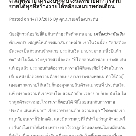
ตัวแทนขาย เครื่องประดับ เงินแท้ขายดีกำไรงาม
ขายได้ทุกที่สร้างรายได้หลักแสนบาทต่อเดือน
Posted on
14/10/2016
By
คุณนายเครื่องประดับ
น้องอุ๊สาวน้อยวัยยี่สิบต้นๆทำธุรกิจตัวแทนขาย
เครื่องประดับเงิน
คือแขกรับเชิญที่ให้เกียรติมาสัมภาษณ์กับเราในวันนี้ค่ะ “สวัสดีค่ะ
อุ๊นะคะเป็นตัวแทนจำหน่าย ประดับเงิน มาประมาณหนึ่งปีแล้ว
ค่ะ”
ทำไมถึงมาจับธุรกิจตัวนี้ล่ะคะ “ก็โดยส่วนตัวชอบ ประดับเงิน
แท้ อยู่แล้ว ประกอบกับต้องการหารายได้พิเศษเพื่อใช้จ่ายในการ
เรียนหนังสือด้วยความที่อยากแบ่งเบาภาระของพ่อแม่ ทำให้ตัวอุ๊
เองอยากหารายได้เสริมก็ลองดูหลายสินค้าจนมาจบที่ ประดับเงิน
แท้ เพราะความที่เราชอบโดยส่วนตัวด้วยเวลาขายก็เลยมั่นใจ ไม่
ว่าลูกค้าจะถามอะไรมาเราก็ตอบได้ ทีนี้เลยสนุกกับการขาย
ประดับ เงินแท้ มาก” เรียกว่าทำงานด้วยความสนุก “ใช่ค่ะพอเรา
สนุกกับมันเราก็ไม่กดดัน และมีความสุขที่ได้ทำไม่ว่าลูกค้าจะเหวี่
ยงวีนยังไงเราก็ยิ้มรับ เพราะเข้าใจว่าลูกค้าแต่ละคนไม่เหมือนกัน